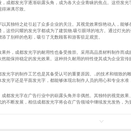
业，成都发光字逐渐崭露头角，成为各大企业青睐的焦点。这些发光
现得淋漓尽致。
字以其独特之处引起了众多企业的关注。其视觉效果惊艳动人，能够
楼，这些闪耀的发光字都成为了建筑物.吸引眼球的地方。通过灯光
增添了别样的色彩，吸引了无数顾客和游客驻足观赏。
效果外，成都发光字的耐用性也备受推崇。采用高品质材料制作而成
依然能保持稳定的发光效果。这种持久耐用的特性使其成为企业宣传
都发光字的制作工艺也是其备受认可的重要原因。..的技术和细致的雕
体发光字还是平面发光字，都能够体现出制作人员的用心和专业水准，
，成都发光字在广告行业中的崭露头角并非偶然。其独特的视觉效果、耐
代的不断发展，相信成都发光字将会在广告领域中继续发光发热，为