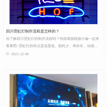
四川霓虹灯制作流程是怎样的？
你了解四川霓虹灯的制作流程吗？快跟着捌陆捌小编一起来
看看吧~霓虹灯的特点是温度低、能耗少、寿命长、动感
强、灵活多样、造型别致，在招牌、发光字的应用中，光…
2021-12-06