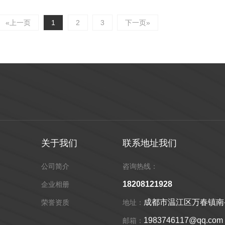
«上一页
1
2
3
下一页»
关于我们
联系地址我们
公司简介
咨询热线：
18208121928
企业相册
成都市温江区万春镇南岳4
荣誉资质
地址：
1983746117@qq.com
邮箱：